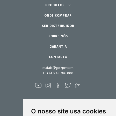
Agricultura - Horta
PRODUTOS
ONDE COMPRAR
Equipamentos
Horta Urbana
Jardinagem Profissional
SER DISTRIBUIDOR
Acessórios
Peças de reposição
Lar - Jardim
SOBRE NÓS
Kits de manutenção
GARANTIA
CONTACTO
matabi@goizper.com
T.:
+34 943 786 000
O nosso site usa cookies
Pulverização