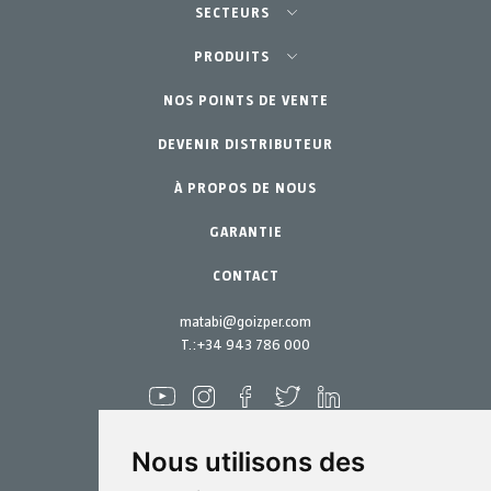
SECTEURS
Agriculture-Horticulture
PRODUITS
Potager Urbain-GreenCity
NOS POINTS DE VENTE
Équipements
DEVENIR DISTRIBUTEUR
Jardinage Professionnel
Accessoires
À PROPOS DE NOUS
Pièces de rechange
Jardin Particulier
Kits d´entretien
GARANTIE
CONTACT
matabi@goizper.com
T.:
+34 943 786 000
Nous utilisons des