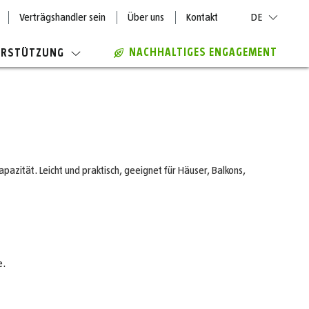
Verträgshandler sein
Über uns
Kontakt
DE
NACHHALTIGES ENGAGEMENT
ERSTÜTZUNG
apazität. Leicht und praktisch, geeignet für Häuser, Balkons,
e.