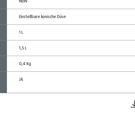
NEIN
Einstellbare konische Düse
1 L
1,5 L
0,4 Kg
JA