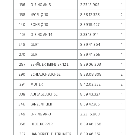
136
O-RING AN-5
2.23.15.905
1
138
KEGEL Ø 10
8.38.12.328
2
140
ROHR Ø 10
8.39.18.427
1
167
O-RING AN-14
2.23.15.914
1
248
GURT
8.39.41.364
1
270
GURT
8.39.41.365
1
287
BEHÄLTER TERFILTER 12 L.
8.39.06.303
1
290
SCHLAUCHBUCHSE
8.38.08.308
2
291
MUTTER
8.42.02.332
2
338
AUFLAGEBUCHSE
8.39.43.327
1
346
LANZENFILTER
8.39.47.365
1
349
O-RING AN-3
2.23.16.903
1
356
HEBELKÖRPER
8.39.46.366
1
357
HANDGRIFF–FILTERHALTER
8.39.46.367
1