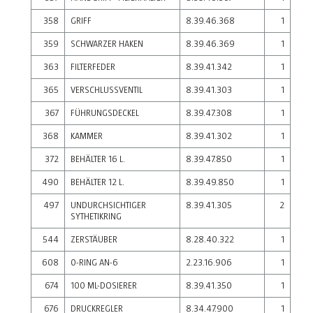
358
GRIFF
8.39.46.368
1
359
SCHWARZER HAKEN
8.39.46.369
1
363
FILTERFEDER
8.39.41.342
1
365
VERSCHLUSSVENTIL
8.39.41.303
1
367
FÜHRUNGSDECKEL
8.39.47.308
1
368
KAMMER
8.39.41.302
1
372
BEHÄLTER 16 L.
8.39.47.850
1
490
BEHÄLTER 12 L.
8.39.49.850
1
497
UNDURCHSICHTIGER
8.39.41.305
2
SYTHETIKRING
544
ZERSTÄUBER
8.28.40.322
1
608
0-RING AN-6
2.23.16.906
1
674
100 ML-DOSIERER
8.39.41.350
1
676
DRUCKREGLER
8.34.47.900
1