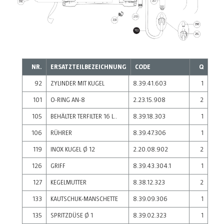
NR.
ERSATZTEILBEZEICHNUNG
CODE
Q
92
ZYLINDER MIT KUGEL
8.39.41.603
1
101
O-RING AN-8
2.23.15.908
2
105
BEHÄLTER TERFILTER 16 L..
8.39.18.303
1
106
RÜHRER
8.39.47.306
1
119
INOX KUGEL Ø 12
2.20.08.902
2
126
GRIFF
8.39.43.304.1
1
127
KEGELMUTTER
8.38.12.323
2
133
KAUTSCHUK-MANSCHETTE
8.39.09.306
1
135
SPRITZDÜSE Ø 1
8.39.02.323
1