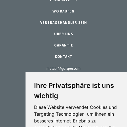
Landwirtschaft - Obst- und Gemüseanbau
PRODUKTE
Schrebergarten
WO KAUFEN
Teams
Professioneller Gartenbau
VERTRAGSHANDLER SEIN
Zubehör
Gartenbau & Heim
Ersatzteile
ÜBER UNS
Wartungs-Kits
GARANTIE
KONTAKT
matabi@goizper.com
T.:
+34 943 786 000
Ihre Privatsphäre ist uns
wichtig
Diese Website verwendet Cookies und
Targeting Technologien, um Ihnen ein
Sprütechnik
besseres Internet-Erlebnis zu