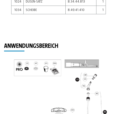
1024
DÜSEN-SATZ
8.34.44.813
1
1034
SCHEIBE
8.49.41.410
1
ANWENDUNGSBEREICH