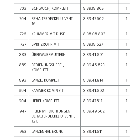
703
SCHLAUCH, KOMPLETT
8.39.18.805
1
704
BEHÄLTERDECKEL U. VENTIL
8.39.47.602
1
16 L.
726
KRÜMMER MIT DÜSE
8.38.08.803
1
727
SPRITZROHR MIT
8.39.18.627
1
883
ÜBERWURFMUTTERN
8.39.41.801
1
885
BEDIENUNGSHEBEL,
8.39.46.823
1
KOMPLETT
893
LANZE, KOMPLETT
8.39.41.814
1
894
KAMMER KOMPLETT
8.39.41.802
1
904
HEBEL KOMPLETT
8.39.47.811
1
947
FILTER MIT DICHTUNGEN
8.39.49.602
1
BEHÄLTERDECKEL U. VENTIL
12 L
953
LANZENHALTERUNG
8.39.41.811
1