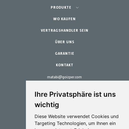
Landwirtschaft - Obst- und Gemüseanbau
PRODUKTE
Schrebergarten
WO KAUFEN
Teams
Professioneller Gartenbau
VERTRAGSHANDLER SEIN
Zubehör
Gartenbau & Heim
Ersatzteile
ÜBER UNS
Wartungs-Kits
GARANTIE
KONTAKT
matabi@goizper.com
T.:
+34 943 786 000
Ihre Privatsphäre ist uns
wichtig
Diese Website verwendet Cookies und
Targeting Technologien, um Ihnen ein
Sprütechnik