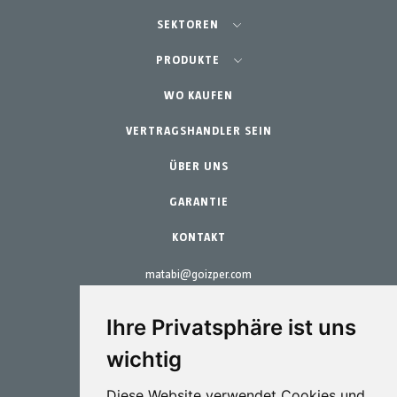
SEKTOREN
Landwirtschaft - Obst- und Gemüseanbau
PRODUKTE
Schrebergarten
WO KAUFEN
Teams
Professioneller Gartenbau
VERTRAGSHANDLER SEIN
Zubehör
Gartenbau & Heim
Ersatzteile
ÜBER UNS
Wartungs-Kits
GARANTIE
KONTAKT
matabi@goizper.com
T.:
+34 943 786 000
Ihre Privatsphäre ist uns
wichtig
Diese Website verwendet Cookies und