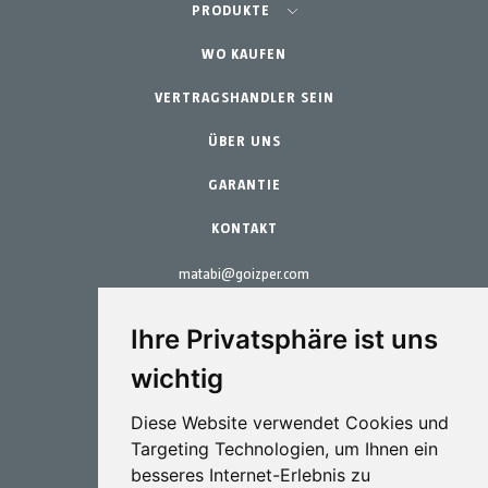
Landwirtschaft - Obst- und Gemüseanbau
PRODUKTE
Schrebergarten
WO KAUFEN
Teams
Professioneller Gartenbau
VERTRAGSHANDLER SEIN
Zubehör
Gartenbau & Heim
Ersatzteile
ÜBER UNS
Wartungs-Kits
GARANTIE
KONTAKT
matabi@goizper.com
T.:
+34 943 786 000
Ihre Privatsphäre ist uns
wichtig
Diese Website verwendet Cookies und
Targeting Technologien, um Ihnen ein
Sprütechnik
besseres Internet-Erlebnis zu