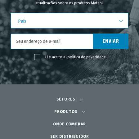
atualizações sobre os produtos Matabi.
País
País
ENVIAR
Li e aceito a
política de privacidade
SETORES
Agricultura - Horta
PRODUTOS
ONDE COMPRAR
Equipamentos
Horta Urbana
Jardinagem Profissional
SER DISTRIBUIDOR
Acessórios