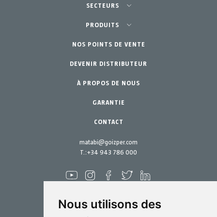
SECTEURS
Agriculture-Horticulture
PRODUITS
Potager Urbain-GreenCity
NOS POINTS DE VENTE
Équipements
DEVENIR DISTRIBUTEUR
Jardinage Professionnel
Accessoires
À PROPOS DE NOUS
Pièces de rechange
Jardin Particulier
Kits d´entretien
GARANTIE
CONTACT
matabi@goizper.com
T.:
+34 943 786 000
Nous utilisons des