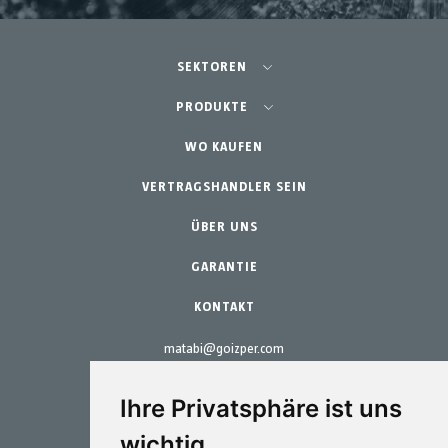
SEKTOREN
Landwirtschaft - Obst- und Gemüseanbau
PRODUKTE
Schrebergarten
WO KAUFEN
Teams
Professioneller Gartenbau
VERTRAGSHANDLER SEIN
Zubehör
Gartenbau & Heim
Ersatzteile
ÜBER UNS
Wartungs-Kits
GARANTIE
KONTAKT
matabi@goizper.com
T.:
+34 943 786 000
Ihre Privatsphäre ist uns
wichtig