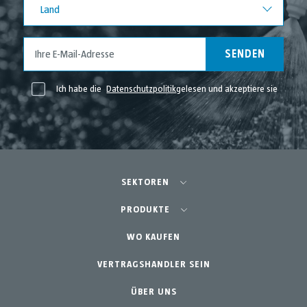
Land
SENDEN
Ich habe die
Datenschutzpolitik
gelesen und akzeptiere sie
SEKTOREN
Landwirtschaft - Obst- und Gemüseanbau
PRODUKTE
Schrebergarten
WO KAUFEN
Teams
Professioneller Gartenbau
VERTRAGSHANDLER SEIN
Zubehör
Gartenbau & Heim
Ersatzteile
ÜBER UNS