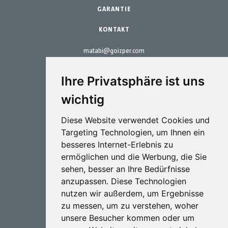
Wartungs-Kits
GARANTIE
KONTAKT
matabi@goizper.com
T.:
+34 943 786 000
Ihre Privatsphäre ist uns
wichtig
Diese Website verwendet Cookies und
Targeting Technologien, um Ihnen ein
Sprütechnik
besseres Internet-Erlebnis zu
ermöglichen und die Werbung, die Sie
Biotechnologie
sehen, besser an Ihre Bedürfnisse
anzupassen. Diese Technologien
Industriel
nutzen wir außerdem, um Ergebnisse
Goizper S.Coop.
zu messen, um zu verstehen, woher
Antigua, 4
unsere Besucher kommen oder um
20577 Antzuola (Gipuzkoa)